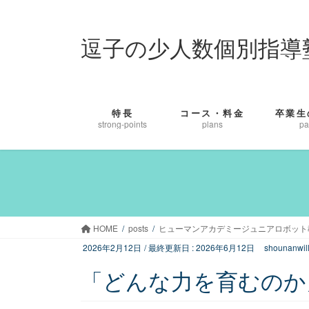
コ
ナ
ン
ビ
逗子の少人数個別指導
テ
ゲ
ン
ー
ツ
シ
に
ョ
移
ン
特長
コース・料金
卒業生
動
に
strong-points
plans
pa
移
動
HOME
posts
ヒューマンアカデミージュニアロボット
2026年2月12日
/ 最終更新日 :
2026年6月12日
shounanwil
「どんな力を育むのか