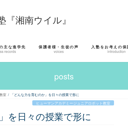
塾『湘南ウイル』
の主な進学先
保護者様・生徒の声
入塾をお考えの保
ss records
voices
introduction
posts
教室
「どんな力を育むのか」を日々の授業で形に
l
ヒューマンアカデミージュニアロボット教室
」を日々の授業で形に