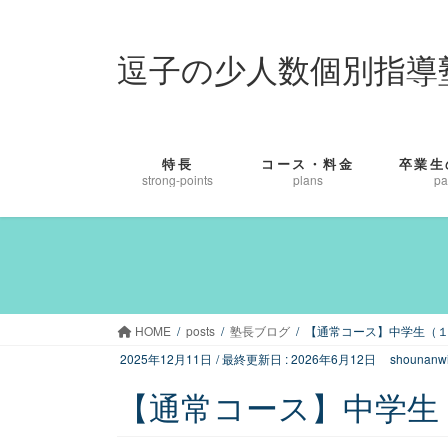
コ
ナ
ン
ビ
逗子の少人数個別指導
テ
ゲ
ン
ー
ツ
シ
に
ョ
移
ン
特長
コース・料金
卒業生
動
に
strong-points
plans
pa
移
動
HOME
posts
塾長ブログ
【通常コース】中学生（
2025年12月11日
/ 最終更新日 :
2026年6月12日
shounanwi
【通常コース】中学生