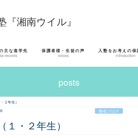
塾『湘南ウイル』
の主な進学先
保護者様・生徒の声
入塾をお考えの保
ss records
voices
introduction
posts
１・２年生）
ll
塾長ブログ
（１・２年生）